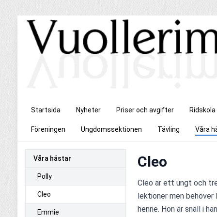
Startsida
Nyheter
Priser och avgifter
Ridskola
Föreningen
Ungdomssektionen
Tävling
Våra h
Cleo
Våra hästar
Polly
Cleo är ett ungt och tr
Cleo
lektioner men behöver l
henne. Hon är snäll i h
Emmie