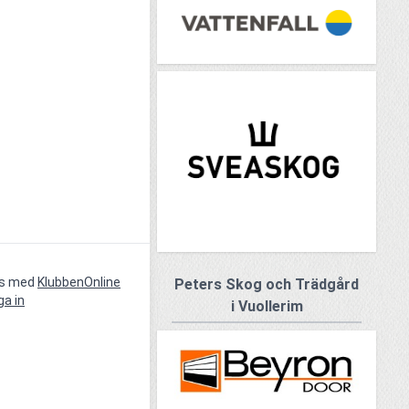
vs med
KlubbenOnline
Peters Skog och Trädgård
ga in
i Vuollerim