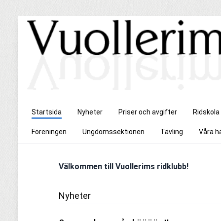
Startsida
Nyheter
Priser och avgifter
Ridskola
Föreningen
Ungdomssektionen
Tävling
Våra h
Välkommen till Vuollerims ridklubb! 
Nyheter